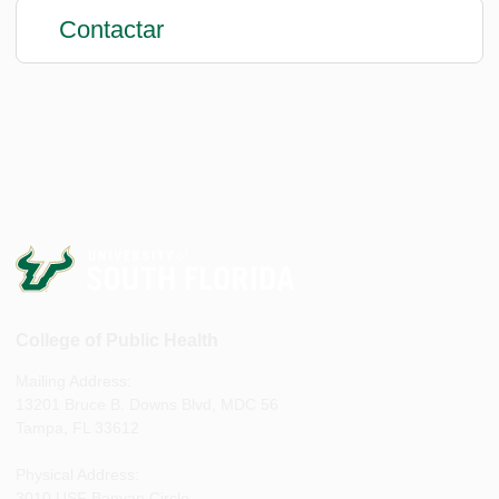
Contactar
College of Public Health
Mailing Address:
13201 Bruce B. Downs Blvd, MDC 56
Tampa, FL 33612
Physical Address:
3010 USF Banyan Circle