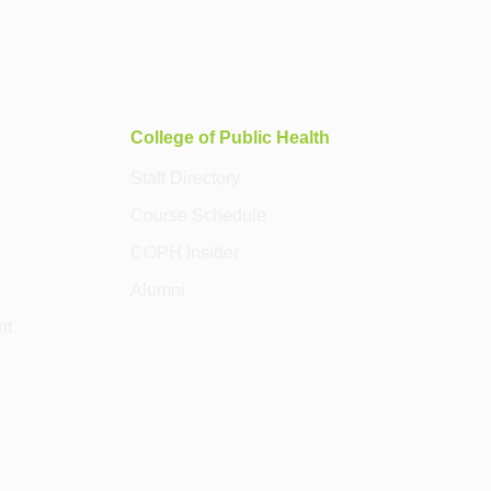
College of Public Health
Staff Directory
Course Schedule
COPH Insider
Alumni
nt