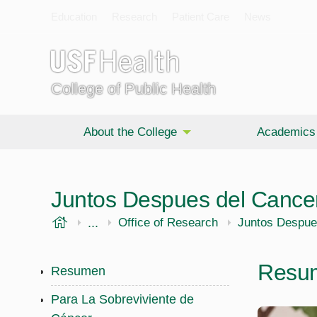
Education
Research
Patient Care
News
College of Public Health
About the College
Academics
Juntos Despues del Cance
USF Health
...
Public Health
Office of Research
Juntos Despue
Resu
Resumen
Para La Sobreviviente de