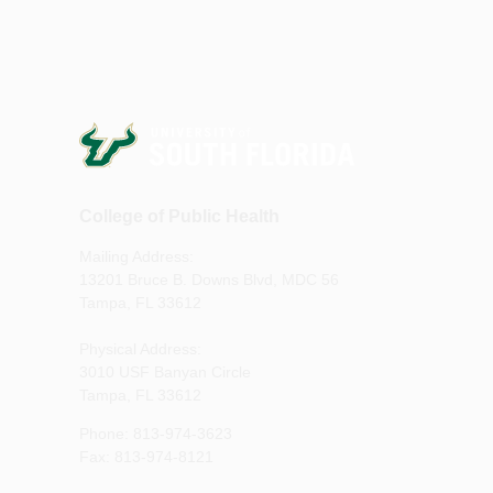
College of Public Health
Mailing Address:
13201 Bruce B. Downs Blvd, MDC 56
Tampa, FL 33612
Physical Address:
3010 USF Banyan Circle
Tampa, FL 33612
Phone: 813-974-3623
Fax: 813-974-8121