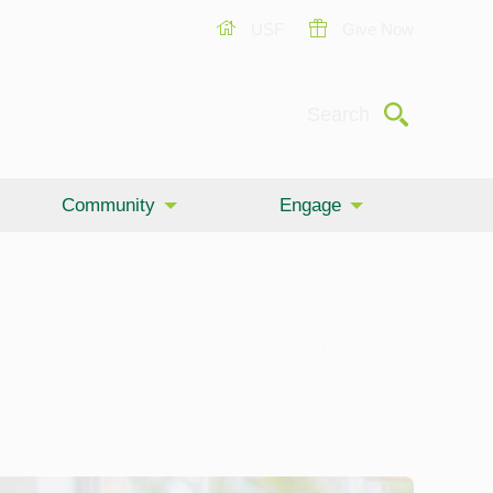
USF
Give Now
Submit
Search
Community
Engage